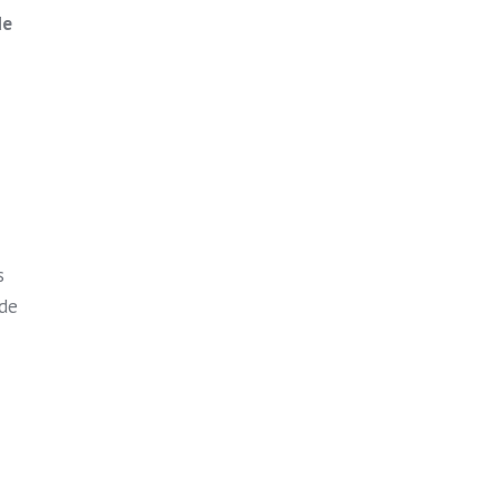
de
s
 de