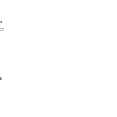
so
 de
a