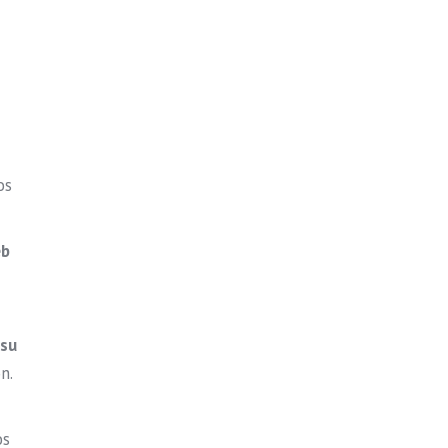
os
eb
 su
n.
os