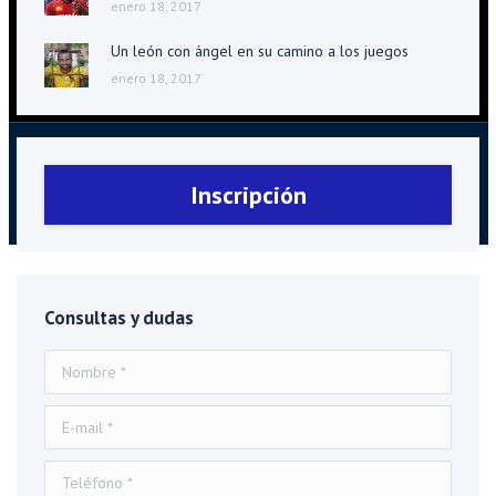
enero 18, 2017
Un león con ángel en su camino a los juegos
enero 18, 2017
©
Todos
Aviso
Inscripción
los
Legal
derechos
reservados
Consultas y dudas
Nombre *
E-mail *
Teléfono *