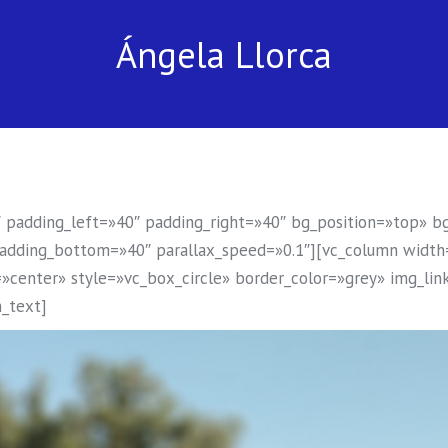
Ángela Llorca
padding_left=»40″ padding_right=»40″ bg_position=»top» b
adding_bottom=»40″ parallax_speed=»0.1″][vc_column width
»center» style=»vc_box_circle» border_color=»grey» img_lin
_text]