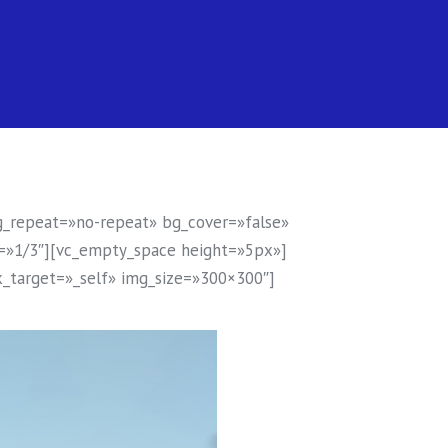
g_repeat=»no-repeat» bg_cover=»false»
=»1/3″][vc_empty_space height=»5px»]
k_target=»_self» img_size=»300×300″]