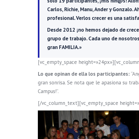
solo 19 participantes, ¡mis niñ@s! Alonso
Carlos, Richie, Manu, Ander y Gonzalo. A
profesional. Verlos crecer es una satis
Desde 2012 ¡no hemos dejado de crecer
grupo de trabajo. Cada uno de nosotro
gran FAMILIA.»
[vc_empty_space height=»24px»][vc_column
Lo que opinan de ella los participantes
:
“Ang
gran sonrisa. Se nota que le apasiona su tra
Campus!”.
[/vc_column_text][vc_empty_space height=