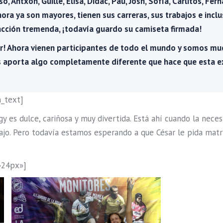
, Antxon, Guille, Elisa, Didac, Pau, Josh, Sofía, Carlitos, Fern
hora ya son mayores, tienen sus carreras, sus trabajos e inc
facción tremenda, ¡todavía guardo su camiseta firmada!
! Ahora vienen participantes de todo el mundo y somos muc
s aporta algo completamente diferente que hace que esta ex
_text]
y es dulce, cariñosa y muy divertida. Está ahí cuando la nece
bajo. Pero todavía estamos esperando a que César le pida mat
»24px»]